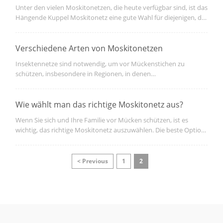
zu bewahren. Also, wie repariert man Moskitonetz in einer
Unter den vielen Moskitonetzen, die heute verfügbar sind, ist das
mongolischen Jurte?
Hängende Kuppel Moskitonetz eine gute Wahl für diejenigen, die
einen ruhigen Schlaf ohne Unterbrechungen haben möchten.
Abgesehen davon, dass es nur ein Schutzschirm ist, wurde dieses
Moskitonetz entworfen, um eine ruhige Umgebung zu schaffen,
Verschiedene Arten von Moskitonetzen
die frei von Insekten ist.
Insektennetze sind notwendig, um vor Mückenstichen zu
schützen, insbesondere in Regionen, in denen
Mückenkrankheiten häufig auftreten. Sie werden in einer Vielzahl
von Stilen und Designs hergestellt, die verschiedenen
Bedürfnissen und Geschmäckern entsprechen. Hier finden Sie
Wie wählt man das richtige Moskitonetz aus?
eine Übersicht der verschiedenen Arten von Moskitonetzen.
Wenn Sie sich und Ihre Familie vor Mücken schützen, ist es
wichtig, das richtige Moskitonetz auszuwählen. Die beste Option
kann sich angesichts der vielen verfügbaren Alternativen als
entmutigende Aufgabe erweisen. Dieser Leitfaden hilft Ihnen, das
am besten geeignete Moskitonetz zu finden.
< Previous
1
2