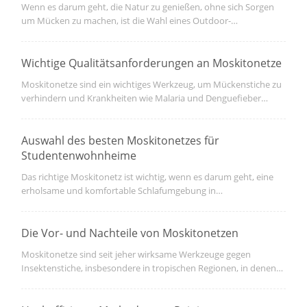
Wenn es darum geht, die Natur zu genießen, ohne sich Sorgen
um Mücken zu machen, ist die Wahl eines Outdoor-
Moskitonetzes entscheidend. Egal, ob Sie campen, auf Ihrer
Veranda entspannen oder einen Grill im Garten haben, ein
Moskitonetz von guter Qualität kann alles zählen. Hier ist ein
Wichtige Qualitätsanforderungen an Moskitonetze
Leitfaden, der Ihnen hilft, mit dem perfekten Moskitonetz zu
Moskitonetze sind ein wichtiges Werkzeug, um Mückenstiche zu
gehen.
verhindern und Krankheiten wie Malaria und Denguefieber
vorzubeugen. Es ist entscheidend, qualitativ hochwertige
Moskitonetze zu haben, um effektiv und langlebig zu sein. Hier
sind die wichtigsten Qualitätsanforderungen, die bei der
Auswahl des besten Moskitonetzes für
Bewertung von Moskitonetzen berücksichtigt werden sollten.
Studentenwohnheime
Das richtige Moskitonetz ist wichtig, wenn es darum geht, eine
erholsame und komfortable Schlafumgebung in
Studentenwohnheimen zu gewährleisten. Die wichtigsten
Überlegungen bei der Auswahl eines Moskitonetzes zu kennen,
ermöglicht es den Schülern, fundierte Entscheidungen mit
Die Vor- und Nachteile von Moskitonetzen
mehreren verfügbaren Optionen zu treffen.
Moskitonetze sind seit jeher wirksame Werkzeuge gegen
Insektenstiche, insbesondere in tropischen Regionen, in denen
Mücken am wahrscheinlichsten sind. Sie bieten eine Barriere
zwischen den Menschen und den lästigen Insekten, die