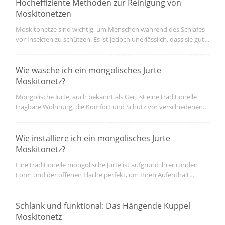
Krankheiten wie Malaria oder Dengue übertragen.
Hocheffiziente Methoden zur Reinigung von
Moskitonetzen
Moskitonetze sind wichtig, um Menschen während des Schlafes
vor Insekten zu schützen. Es ist jedoch unerlässlich, dass sie gut
erhalten werden, damit sie wirksam und langlebig sind. Die
folgenden Schritte zeigen Ihnen, wie Sie Moskitonetze gründlich
und effektiv reinigen können.
Wie wasche ich ein mongolisches Jurte
Moskitonetz?
Mongolische Jurte, auch bekannt als Ger, ist eine traditionelle
tragbare Wohnung, die Komfort und Schutz vor verschiedenen
Klimaten bietet. Typischerweise ist eine der notwendigen
Komponenten einer Jurte in warmen Regionen Moskitonetze.
Dieses Ding verspricht nicht nur bugsfreie Umgebung, sondern
Wie installiere ich ein mongolisches Jurte
verbessert günstige Lebensbedingungen.
Moskitonetz?
Eine traditionelle mongolische Jurte ist aufgrund ihrer runden
Form und der offenen Fläche perfekt, um Ihren Aufenthalt
komfortabel und entspannend zu gestalten. Es ist jedoch ein All-
out-Ort, der von Insekten befallen werden kann. Durch die
Installation von Moskitonetzen ist es einfach, die Jurte vor
Schlank und funktional: Das Hängende Kuppel
Zerstörung zu schützen und gleichzeitig die Originalität des Ortes
Moskitonetz